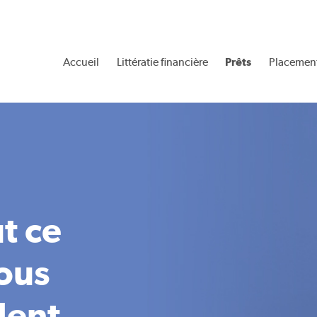
Accueil
Littératie financière
Prêts
Placemen
t ce
vous
lent