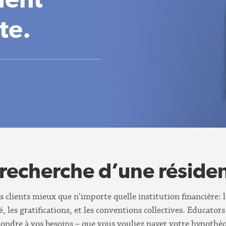
te.
 recherche d’une r
é
side
lients mieux que n’importe quelle institution financière: les g
, les gratifications, et les conventions collectives. Educators
répondre à vos besoins – que vous vouliez payer votre hypoth