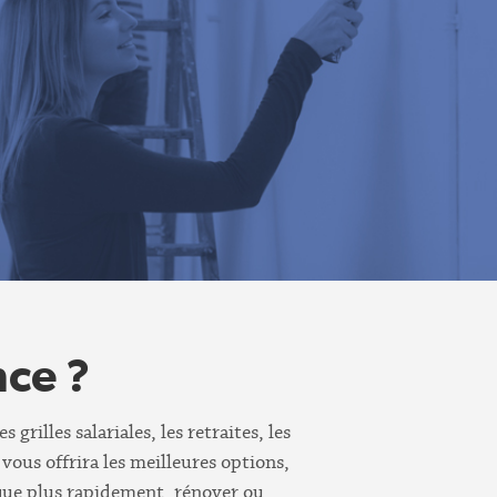
nce ?
rilles salariales, les retraites, les
 vous offrira les meilleures options,
èque plus rapidement, rénover ou